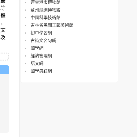
模最
連雲港市博物館
地等
蘇州絲綢博物館
一體
中國科學技術館
富，
吉林省民間工藝美術館
教文
初中學習網
色及
古詩文名句網
國學網
經濟管理網
語文網
國學典籍網