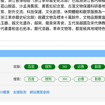
發展，浙江省博物館（浙江革命曆史紀念館）已成為浙江省內規
、孤山館區、沙孟海舊居、黃賓虹紀念室、古蕩文物保護科研基
教育、對外交流、科技保護、文化創意、休閑體驗和觀眾服務為
（浙江革命曆史紀念館）館藏文物及標本十萬餘件，文物品類豐
化玉器，越文化遺存，越窯、龍泉窯青瓷，五代吳越國及宋代佛
曆代書畫和金石拓本，曆代漆器，革命文物等，都是極具地域特
收錄
：
百度
-
搜狗
-
360
-
必應
-
穀歌
搜索
：
百度
-
搜狗
-
360
-
必應
-
穀歌
118權重
友鏈檢測
網站備案查詢