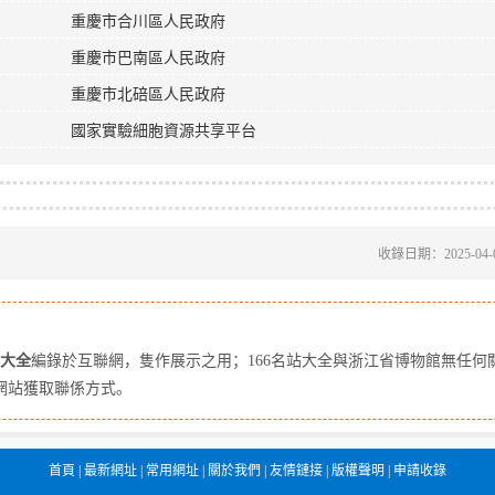
重慶市合川區人民政府
重慶市巴南區人民政府
重慶市北碚區人民政府
國家實驗細胞資源共享平台
收錄日期：2025-04-
站大全
編錄於互聯網，隻作展示之用；166名站大全與浙江省博物館無任何
網站獲取聯係方式。
首頁
|
最新網址
|
常用網址
|
關於我們
|
友情鏈接
|
版權聲明
|
申請收錄