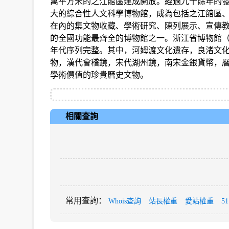
萬平方米的之江館區建成開放。經過九十餘年的
大的綜合性人文科學博物館，成為包括之江館區
在內的集文物收藏、學術研究、陳列展示、宣傳
的全國功能最齊全的博物館之一。浙江省博物館
年代序列完整。其中，河姆渡文化遺存，良渚文
物，漢代會稽鏡，宋代湖州鏡，南宋金銀貨幣，
學術價值的珍貴曆史文物。
相關查詢
常用查詢
：
Whois查詢
站長權重
愛站權重
5