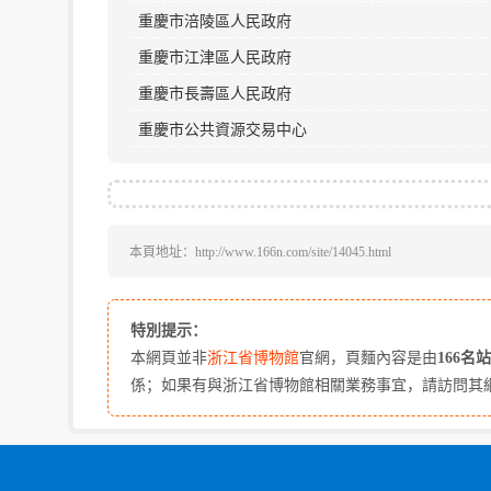
重慶市涪陵區人民政府
重慶市江津區人民政府
重慶市長壽區人民政府
重慶市公共資源交易中心
本頁地址：http://www.166n.com/site/14045.html
特別提示：
本網頁並非
浙江省博物館
官網，頁麵內容是由
166名
係；如果有與浙江省博物館相關業務事宜，請訪問其