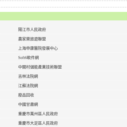
陽江市人民政府
農家樂旅遊聯盟
上海申康醫院發展中心
Soft6軟件網
中關村儲能產業技術聯盟
吉林法院網
江蘇法院網
廢品回收
中國甘肅網
重慶市萬州區人民政府
重慶市大足區人民政府