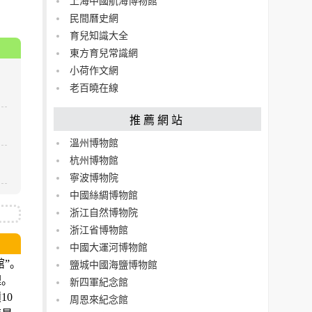
上海中國航海博物館
民間曆史網
育兒知識大全
東方育兒常識網
小荷作文網
老百曉在線
推薦網站
溫州博物館
杭州博物館
寧波博物院
中國絲綢博物館
浙江自然博物院
浙江省博物館
中國大運河博物館
館”。
鹽城中國海鹽博物館
理。
新四軍紀念館
10
周恩來紀念館