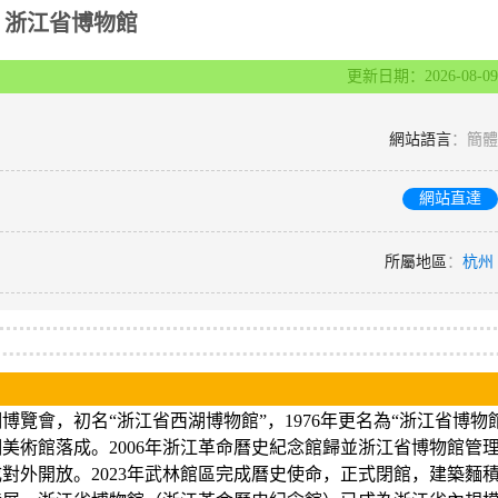
浙江省博物館
更新日期：2026-08-09
網站語言
：簡體
網站直達
所屬地區
：
杭州
博覽會，初名“浙江省西湖博物館”，1976年更名為“浙江省博物
西湖美術館落成。2006年浙江革命曆史紀念館歸並浙江省博物館管
對外開放。2023年武林館區完成曆史使命，正式閉館，建築麵積