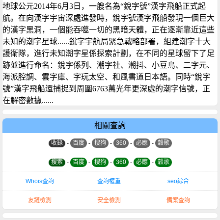
地球公元2014年6月3日，一艘名為“銳字號”漢字飛船正式起
航。在向漢字宇宙深處進發時，銳字號漢字飛船發現一個巨大
的漢字黑洞，一個能吞噬一切的黑暗天體，正在逐漸靠近這些
未知的潮字星球......銳字宇航局緊急戰略部署，組建潮字十大
護衛隊，進行未知潮字星係探索計劃，在不同的星球留下了足
跡並進行命名：銳字係列、潮字社、潮抖、小豆島、二字元、
海派腔調、雲字庫、字玩太空、和風書道日本語。同時“銳字
號”漢字飛船還捕捉到周圍6763萬光年更深處的潮字信號，正
在解密數據......
相關查詢
收錄
-
百度
-
搜狗
-
360
-
必應
-
穀歌
搜索
-
百度
-
搜狗
-
360
-
必應
-
穀歌
Whois查詢
查詢權重
seo綜合
友鏈檢測
安全檢測
備案查詢