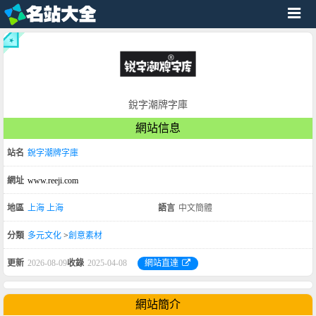
銳字潮牌字庫
網站信息
站名
銳字潮牌字庫
網址
www.reeji.com
地區
上海
上海
語言
中文簡體
分類
多元文化
>
創意素材
更新
2026-08-09
收錄
2025-04-08
網站直達
網站簡介