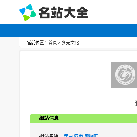
當前位置：
首頁
>
多元文化
網站信息
網站名稱
：
連雲港市博物館