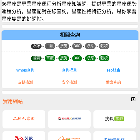
66星座是專業星座運程分析星座知識網，提供專業的星座運勢
運程分析，星座配對在線查詢，星座性格特征分析，是你學習
星座隻是的好網站。
相關查詢
收錄
-
百度
-
搜狗
-
360
-
必應
-
穀歌
搜索
-
百度
-
搜狗
-
360
-
必應
-
穀歌
Whois查詢
查詢權重
seo綜合
友鏈檢測
安全檢測
備案查詢
實用網站