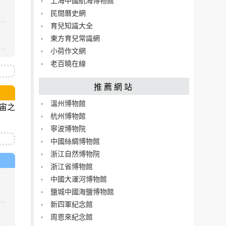
上海中國航海博物館
民間曆史網
育兒知識大全
東方育兒常識網
小荷作文網
老百曉在線
推薦網站
溫州博物館
宇宙之
杭州博物館
寧波博物院
中國絲綢博物館
浙江自然博物院
浙江省博物館
中國大運河博物館
鹽城中國海鹽博物館
新四軍紀念館
周恩來紀念館