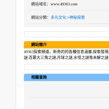
網站域名
：www.49363.com
網站分類
：
多元文化
>
神秘探索
網站簡介
49363探索頻道，新奇的的各種信息涵蓋,探索發
謎,百慕大三角之謎,月球之謎,水怪之謎等未解之
相關查詢