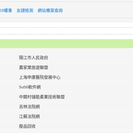
118權重
友鏈檢測
網站備案查詢
陽江市人民政府
農家樂旅遊聯盟
上海申康醫院發展中心
Soft6軟件網
中關村儲能產業技術聯盟
吉林法院網
江蘇法院網
廢品回收