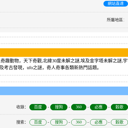
網站直達
所屬地區
：
現,奇趣動物，天下奇觀,北緯30度未解之謎,埃及金字塔未解之謎,
謎及考古發現，ufo之謎，奇人奇事各類新熱門話題。
收錄
：
百度
-
搜狗
-
360
-
必應
-
穀歌
搜索
：
百度
-
搜狗
-
360
-
必應
-
穀歌