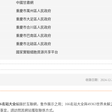
中國甘肅網
重慶市萬州區人民政府
重慶市大足區人民政府
重慶市合川區人民政府
重慶市巴南區人民政府
重慶市北碚區人民政府
國家實驗細胞資源共享平台
收錄日期：2024-12-
66名站大全
編錄於互聯網，隻作展示之用；166名站大全與49363世界未解
業務事宜，請訪問其網站獲取聯係方式。