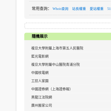
常用查詢
：
Whois查詢
站長權重
愛站權重
5
隨機展示
複旦大學附屬上海市第五人民醫院
藍光電影網
複旦大學附屬中山醫院青浦分院
中國核電網
工控人家園
中國證券網（上海證券報）
黑龍江法院網
廣州搬家公司