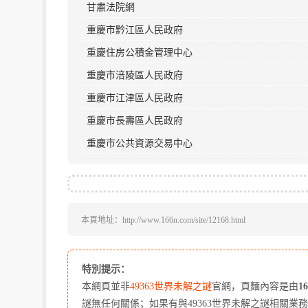
甘肅法院網
重慶市黔江區人民政府
重慶住房公積金管理中心
重慶市涪陵區人民政府
重慶市江津區人民政府
重慶市長壽區人民政府
重慶市公共資源交易中心
本頁地址：http://www.166n.com/site/12168.html
特別提示：
本網頁並非
49363世界未解之謎
官網，頁麵內容是由
1
謎無任何關係；如果有與49363世界未解之謎相關