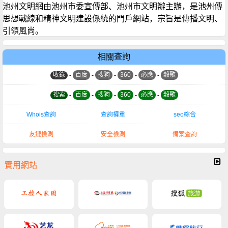
池州文明網由池州市委宣傳部、池州市文明辦主辦，是池州傳
思想戰線和精神文明建設係統的門戶網站，宗旨是傳播文明、
引領風尚。
相關查詢
收錄
-
百度
-
搜狗
-
360
-
必應
-
穀歌
搜索
-
百度
-
搜狗
-
360
-
必應
-
穀歌
Whois查詢
查詢權重
seo綜合
友鏈檢測
安全檢測
備案查詢
實用網站