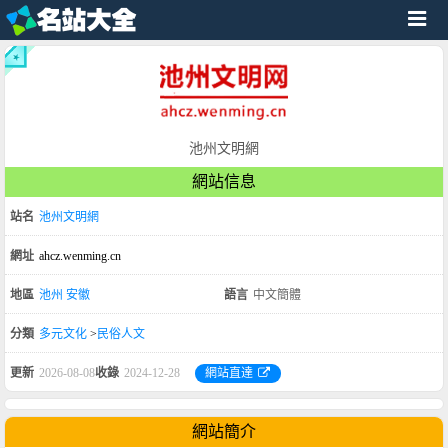
池州文明網
網站信息
站名
池州文明網
網址
ahcz.wenming.cn
地區
池州
安徽
語言
中文簡體
分類
多元文化
>
民俗人文
更新
2026-08-08
收錄
2024-12-28
網站直達
網站簡介