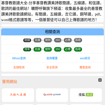
基督教歌譜大全-分享基督教讚美詩歌簡譜，五線譜，和弦譜，
歌詞的最佳網站！曠野呼聲旗下頻道：收集最多最全的基督教
讚美詩歌歌譜網站，有簡譜，五線譜，吉它譜，鋼琴譜，pdf、
word格式歌譜等等，一個基督徒可以自己上傳歌譜的地方！
相關查詢
收錄
-
百度
-
搜狗
-
360
-
必應
-
穀歌
搜索
-
百度
-
搜狗
-
360
-
必應
-
穀歌
Whois查詢
查詢權重
seo綜合
友鏈檢測
安全檢測
備案查詢
實用網站