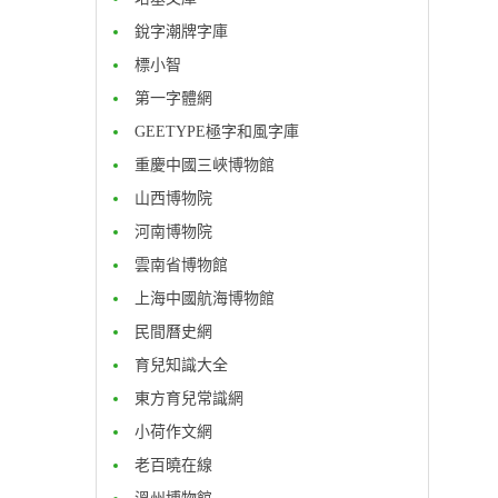
銳字潮牌字庫
標小智
第一字體網
GEETYPE極字和風字庫
重慶中國三峽博物館
山西博物院
河南博物院
雲南省博物館
上海中國航海博物館
民間曆史網
育兒知識大全
東方育兒常識網
小荷作文網
老百曉在線