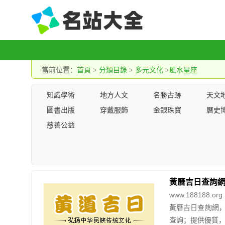
當前位置：
首頁
>
分類目錄
>
多元文化
>
風水星座
知識學術
地方人文
名勝古跡
天文
圖書出版
穿戴服飾
金銀珠寶
曆史
慈善公益
黃曆吉日查詢
www.188188.org
黃曆吉日查詢網
查詢；提供優質