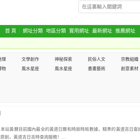
首 頁
網址分類
地區分類
實用網址
最新網址
推薦網址
|
地理
文學創作
神秘探索
民俗人文
宗教組織
博物
風水星座
風水星座
書畫藝術
創意素材
網
，本站黃曆目前國內最全的黃道日曆和時辰時局數據，精準的黃道吉日查
，原創，黃道吉日吉時查詢服務！…