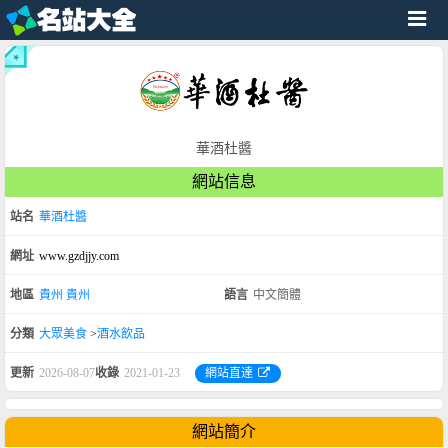
華酒杜醬
網站信息
站名
華酒杜醬
網址
www.gzdjjy.com
地區
貴州
貴州
語言
中文簡體
分類
大眾美食
>
酒水飲品
更新
2026-08-07
收錄
2021-01-23
網站直達
網站簡介