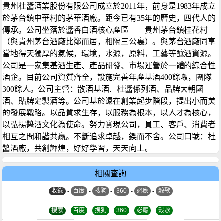
貴州杜醬酒業股份有限公司成立於2011年，前身是1983年成立
於茅台鎮中華村的茅華酒廠。距今已有35年的曆史，四代人的
傳承。公司坐落於醬香白酒核心產區——貴州茅台鎮桂花村
（與貴州茅台酒廠比鄰而居，相隔三公裏）。與茅台酒廠同享
當地得天獨厚的氣候，環境，水源，原料，工藝等釀酒資源。
公司是一家集基酒生產、產品研發、市場運營於一體的綜合性
酒企。目前公司資質齊全，設施完善年產基酒400餘噸，團隊
300餘人。公司主營：散酒基酒、杜醬係列酒、品牌大朝國
酒、貼牌定製酒等。公司基於還在創業起步階段，提出小而美
的發展戰略。以品質求生存，以服務為根本，以人才為核心，
以弘揚醬酒文化為使命。努力實現公司，員工、客戶、消費者
相互之間和諧共贏。不斷追求卓越，鍥而不舍。公司口號：杜
醬酒廠，共創輝煌，好好學習，天天向上。
相關查詢
收錄
-
百度
-
搜狗
-
360
-
必應
-
穀歌
搜索
-
百度
-
搜狗
-
360
-
必應
-
穀歌