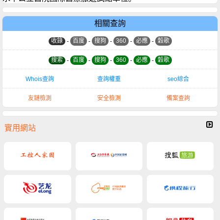
相關查詢
收錄
-
百度
-
搜狗
-
360
-
必應
-
穀歌
搜索
-
百度
-
搜狗
-
360
-
必應
-
穀歌
Whois查詢
查詢權重
seo綜合
友鏈檢測
安全檢測
備案查詢
實用網站