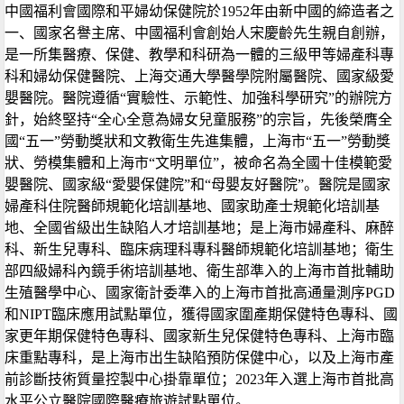
中國福利會國際和平婦幼保健院於1952年由新中國的締造者之
一、國家名譽主席、中國福利會創始人宋慶齡先生親自創辦，
是一所集醫療、保健、教學和科研為一體的三級甲等婦產科專
科和婦幼保健醫院、上海交通大學醫學院附屬醫院、國家級愛
嬰醫院。醫院遵循“實驗性、示範性、加強科學研究”的辦院方
針，始終堅持“全心全意為婦女兒童服務”的宗旨，先後榮膺全
國“五一”勞動獎狀和文教衛生先進集體，上海市“五一”勞動獎
狀、勞模集體和上海市“文明單位”，被命名為全國十佳模範愛
嬰醫院、國家級“愛嬰保健院”和“母嬰友好醫院”。醫院是國家
婦產科住院醫師規範化培訓基地、國家助產士規範化培訓基
地、全國省級出生缺陷人才培訓基地；是上海市婦產科、麻醉
科、新生兒專科、臨床病理科專科醫師規範化培訓基地；衛生
部四級婦科內鏡手術培訓基地、衛生部準入的上海市首批輔助
生殖醫學中心、國家衛計委準入的上海市首批高通量測序PGD
和NIPT臨床應用試點單位，獲得國家圍產期保健特色專科、國
家更年期保健特色專科、國家新生兒保健特色專科、上海市臨
床重點專科，是上海市出生缺陷預防保健中心，以及上海市產
前診斷技術質量控製中心掛靠單位；2023年入選上海市首批高
水平公立醫院國際醫療旅遊試點單位。