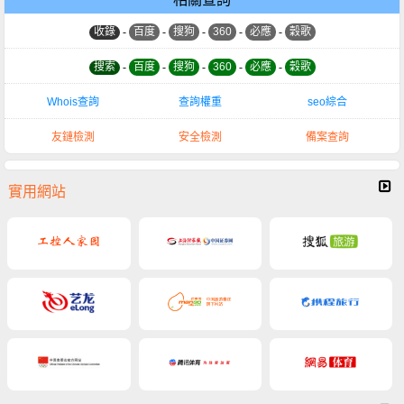
收錄
-
百度
-
搜狗
-
360
-
必應
-
穀歌
搜索
-
百度
-
搜狗
-
360
-
必應
-
穀歌
Whois查詢
查詢權重
seo綜合
友鏈檢測
安全檢測
備案查詢
實用網站