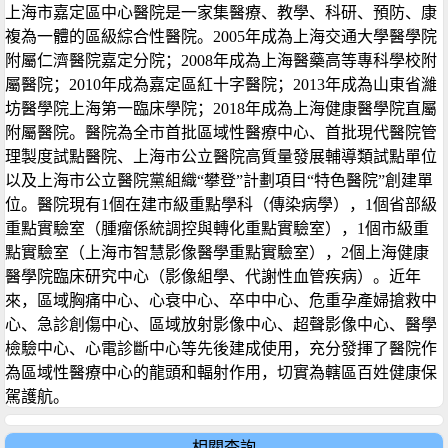
上海市嘉定區中心醫院是一家集醫療、教學、科研、預防、康
複為一體的區級綜合性醫院。2005年成為上海交通大學醫學院
附屬仁濟醫院嘉定分院；2008年成為上海醫藥高等專科學校附
屬醫院；2010年成為嘉定區紅十字醫院；2013年成為山東省濰
坊醫學院上海第一臨床學院；2018年成為上海健康醫學院直屬
附屬醫院。醫院為全市首批區域性醫療中心、首批現代醫院管
理製度試點醫院、上海市公立醫院高質量發展輔導類試點單位
以及上海市公立醫院黨組織“攀登”計劃項目“特色醫院”創建單
位。醫院現有1個在建市級重點學科（傳染病學），1個省部級
重點實驗室（腫瘤係統調控與轉化重點實驗室），1個市級重
點實驗室（上海市智慧影像醫學重點實驗室），2個上海健康
醫學院臨床研究中心（影像組學、代謝性血管疾病）。近年
來，區域胸痛中心、心衰中心、卒中中心、危重孕產婦搶救中
心、急診創傷中心、區域放射影像中心、超聲影像中心、醫學
檢驗中心、心電診斷中心等先後建成使用，充分發揮了醫院作
為區域性醫療中心的龍頭和輻射作用，切實為轄區百姓健康保
駕護航。
相關查詢