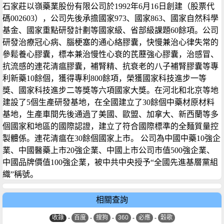
石家莊以嶺藥業股份有限公司於1992年6月16日創建（股票代
碼002603），公司先後承擔國家973、國家863、國家自然科學
基金、國家重點研發計劃等國家級、省部級課題60餘項。公司
研發治療冠心病、腦梗塞的通心絡膠囊，快慢兼治心律失常的
參鬆養心膠囊，標本兼治慢性心衰的芪藶強心膠囊，治感冒、
抗流感的連花清瘟膠囊，補腎精、抗衰老的八子補腎膠囊等專
利新藥10餘個，獲得專利800餘項，榮獲國家科技進步一等
獎、國家科技進步二等獎等六項國家大獎。在河北和北京等地
建設了5個生產研發基地，在全國建立了30餘個中藥材原材料
基地，生產車間先後通過了美國、歐盟、加拿大、新西蘭等多
個國家和地區的國際認證，建立了符合國際標準的全麵質量控
製體係。連花清瘟在30餘個國家上市。 公司為中國中藥10強企
業、中國醫藥上市20強企業、中國上市公司市值500強企業、
中國品牌價值100強企業，被中共中央授予“全國先進基層黨組
織”稱號。
相關查詢
收錄
-
百度
-
搜狗
-
360
-
必應
-
穀歌