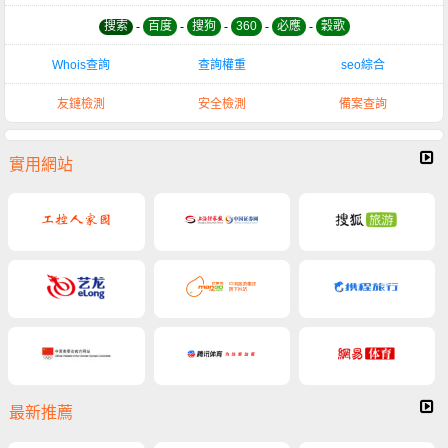
搜索
-
百度
-
搜狗
-
360
-
必應
-
穀歌
Whois查詢
查詢權重
seo綜合
友鏈檢測
安全檢測
備案查詢
實用網站
最新推薦