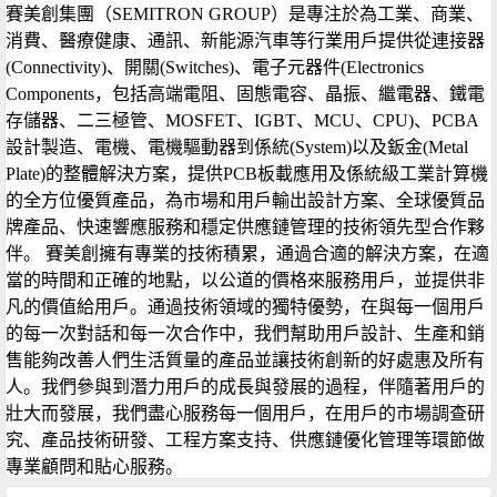
賽美創集團（SEMITRON GROUP）是專注於為工業、商業、
消費、醫療健康、通訊、新能源汽車等行業用戶提供從連接器
(Connectivity)、開關(Switches)、電子元器件(Electronics
Components，包括高端電阻、固態電容、晶振、繼電器、鐵電
存儲器、二三極管、MOSFET、IGBT、MCU、CPU)、PCBA
設計製造、電機、電機驅動器到係統(System)以及鈑金(Metal
Plate)的整體解決方案，提供PCB板載應用及係統級工業計算機
的全方位優質產品，為市場和用戶輸出設計方案、全球優質品
牌產品、快速響應服務和穩定供應鏈管理的技術領先型合作夥
伴。 賽美創擁有專業的技術積累，通過合適的解決方案，在適
當的時間和正確的地點，以公道的價格來服務用戶，並提供非
凡的價值給用戶。通過技術領域的獨特優勢，在與每一個用戶
的每一次對話和每一次合作中，我們幫助用戶設計、生產和銷
售能夠改善人們生活質量的產品並讓技術創新的好處惠及所有
人。我們參與到潛力用戶的成長與發展的過程，伴隨著用戶的
壯大而發展，我們盡心服務每一個用戶，在用戶的市場調查研
究、產品技術研發、工程方案支持、供應鏈優化管理等環節做
專業顧問和貼心服務。