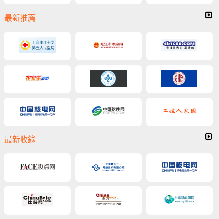
最新推薦
最新收錄