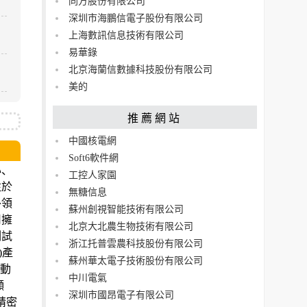
同方股份有限公司
深圳市海鵬信電子股份有限公司
上海數訊信息技術有限公司
易華錄
北京海蘭信數據科技股份有限公司
美的
推薦網站
中國核電網
Soft6軟件網
心、
工控人家園
注於
無糖信息
外領
蘇州創視智能技術有限公司
司擁
北京大北農生物技術有限公司
測試
浙江托普雲農科技股份有限公司
)產
蘇州華太電子技術股份有限公司
自動
中川電氣
顯
深圳市國昂電子有限公司
精密