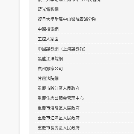
藍光電影網
複旦大學附屬中山醫院青浦分院
中國核電網
工控人家園
中國證券網（上海證券報）
黑龍江法院網
廣州搬家公司
甘肅法院網
重慶市黔江區人民政府
重慶住房公積金管理中心
重慶市涪陵區人民政府
重慶市江津區人民政府
重慶市長壽區人民政府