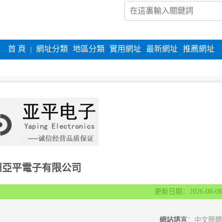
首 頁
網址分類
地區分類
實用網址
最新網址
推薦網址
|
州亞平電子有限公司
更新日期：2026-08-08
網站語言
：中文簡體