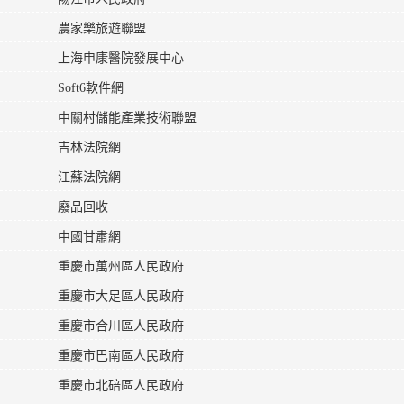
農家樂旅遊聯盟
上海申康醫院發展中心
Soft6軟件網
中關村儲能產業技術聯盟
吉林法院網
江蘇法院網
廢品回收
中國甘肅網
重慶市萬州區人民政府
重慶市大足區人民政府
重慶市合川區人民政府
重慶市巴南區人民政府
重慶市北碚區人民政府