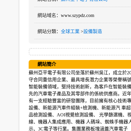
網站域名
：www.szypdz.com
網站分類
：
全球工業
>
設備製造
網站簡介
蘇州亞平電子有限公司坐落於蘇州吳江，成立於2
守合同重信用企業、最具增長潛力企業等榮譽稱
智能裝備領域，堅持技術創新，為客戶在智能裝
先的汽車電子產品及其零部件的係統供應商。近
有一支經驗豐富的研發團隊，目前擁有核心技術
設備、新能源汽車件組裝+檢測機、新能源汽 車超
品檢測設備、AOI視覺檢測設備、 光學篩選機、
線、機器人集成應用、機器 人碼垛、蜘蛛手機器
示、3C電子等行業。集團業務板塊涵蓋汽車電子