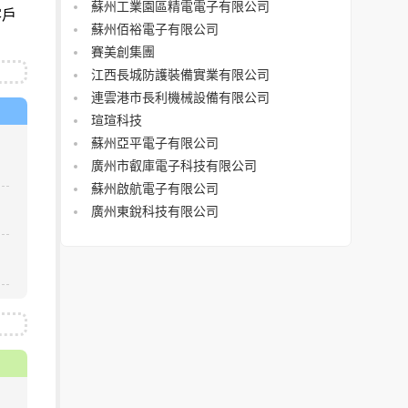
蘇州工業園區精電電子有限公司
客戶
蘇州佰裕電子有限公司
賽美創集團
江西長城防護裝備實業有限公司
連雲港市長利機械設備有限公司
瑄瑄科技
蘇州亞平電子有限公司
廣州市叡庫電子科技有限公司
蘇州啟航電子有限公司
廣州東銳科技有限公司