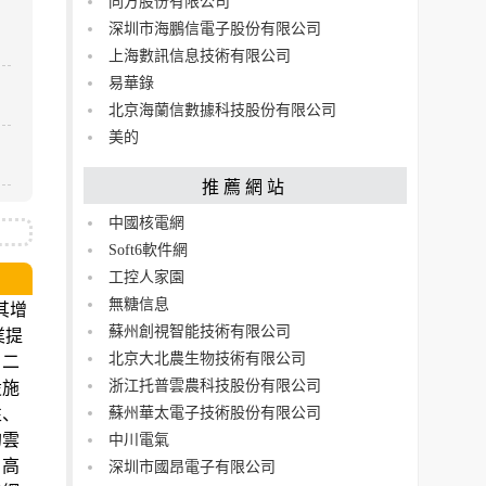
同方股份有限公司
深圳市海鵬信電子股份有限公司
上海數訊信息技術有限公司
易華錄
北京海蘭信數據科技股份有限公司
美的
推薦網站
中國核電網
Soft6軟件網
工控人家園
無糖信息
其增
蘇州創視智能技術有限公司
業提
北京大北農生物技術有限公司
。二
浙江托普雲農科技股份有限公司
設施
性、
蘇州華太電子技術股份有限公司
的雲
中川電氣
、高
深圳市國昂電子有限公司