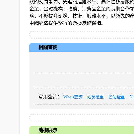
效的交付能力、先進的運維水平、高彈性多層級
企業、金融機構、政務、消費品企業的長期合作夥
略，不斷提升研發、技術、服務水平，以領先的
中國經濟提供堅實的數據基礎保障。
相關查詢
常用查詢
：
Whois查詢
站長權重
愛站權重
5
隨機展示