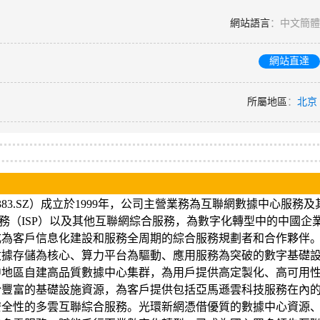
網站語言
：中文簡體
網站直達
所屬地區
：
北京
83.SZ）成立於1999年，公司主營業務為互聯網數據中心服務及
務（ISP）以及其他互聯網綜合服務，為數字化轉型中的中國企
成為客戶信息化建設和服務全周期的綜合服務規劃者和合作夥伴
數據存儲為核心、算力平台為驅動、應用服務為突破的數字基礎
中地區自建高品質數據中心集群，為用戶提供高定製化、高可用
於豐富的基礎設施資源，為客戶提供包括亞馬遜雲科技服務在內
安全性的多雲互聯綜合服務。光環新網憑借優質的數據中心資源