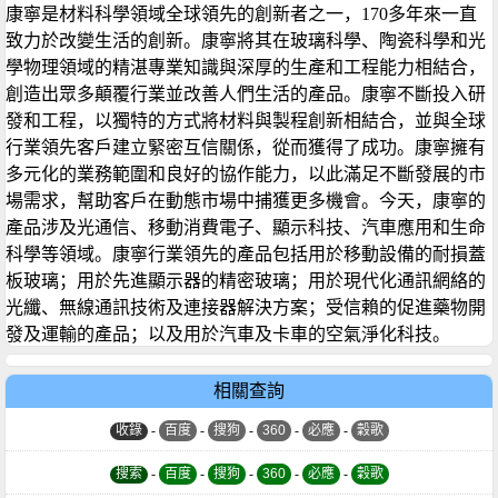
康寧是材料科學領域全球領先的創新者之一，170多年來一直
致力於改變生活的創新。康寧將其在玻璃科學、陶瓷科學和光
學物理領域的精湛專業知識與深厚的生產和工程能力相結合，
創造出眾多顛覆行業並改善人們生活的產品。康寧不斷投入研
發和工程，以獨特的方式將材料與製程創新相結合，並與全球
行業領先客戶建立緊密互信關係，從而獲得了成功。康寧擁有
多元化的業務範圍和良好的協作能力，以此滿足不斷發展的市
場需求，幫助客戶在動態市場中捕獲更多機會。今天，康寧的
產品涉及光通信、移動消費電子、顯示科技、汽車應用和生命
科學等領域。康寧行業領先的產品包括用於移動設備的耐損蓋
板玻璃；用於先進顯示器的精密玻璃；用於現代化通訊網絡的
光纖、無線通訊技術及連接器解決方案；受信賴的促進藥物開
發及運輸的產品；以及用於汽車及卡車的空氣淨化科技。
相關查詢
收錄
-
百度
-
搜狗
-
360
-
必應
-
穀歌
搜索
-
百度
-
搜狗
-
360
-
必應
-
穀歌