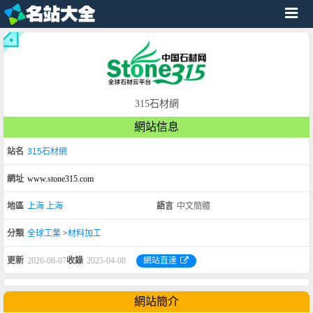
315石材網
網站信息
站名
315石材網
網址
www.stone315.com
地區
上海
上海
語言
中文簡體
分類
全球工業
>
材料加工
更新
2026-08-07
收錄
2025-04-08
網站直達
網站簡介