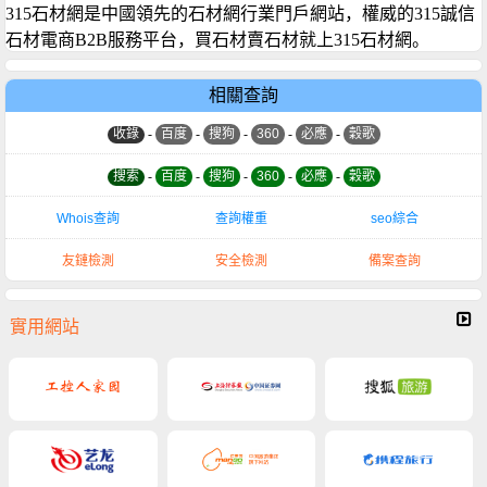
315石材網是中國領先的石材網行業門戶網站，權威的315誠信
石材電商B2B服務平台，買石材賣石材就上315石材網。
相關查詢
收錄
-
百度
-
搜狗
-
360
-
必應
-
穀歌
搜索
-
百度
-
搜狗
-
360
-
必應
-
穀歌
Whois查詢
查詢權重
seo綜合
友鏈檢測
安全檢測
備案查詢
實用網站