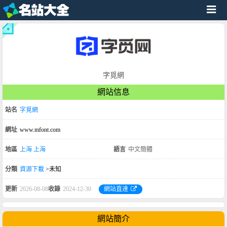
字覓網
網站信息
站名
字覓網
網址
www.mfont.com
地區
上海
上海
語言
中文簡體
分類
資源下載
>未知
更新
2026-08-08
收錄
2024-12-30
網站直達
網站簡介