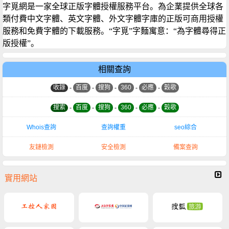
字覓網是一家全球正版字體授權服務平台。為企業提供全球各
類付費中文字體、英文字體、外文字體字庫的正版可商用授權
服務和免費字體的下載服務。“字覓”字麵寓意：“為字體尋得正
版授權”。
相關查詢
收錄
-
百度
-
搜狗
-
360
-
必應
-
穀歌
搜索
-
百度
-
搜狗
-
360
-
必應
-
穀歌
Whois查詢
查詢權重
seo綜合
友鏈檢測
安全檢測
備案查詢
實用網站