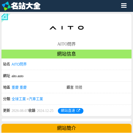
AITO問界
網站信息
站名
AITO問界
網址
aito.auto
地區
重慶
重慶
語言
簡體
分類
全球工業
>
汽車工業
更新
2026-08-07
收錄
2024-12-25
網站直達
網站簡介