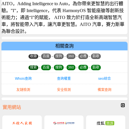
AITO，Adding Intelligence to Auto，為你帶來更智慧的出行體
驗。”I”，即 Intelligence，代表 HarmonyOS 智能座艙等創新技
術能力；通過“I”的賦能， AITO 致力於打造全新高端智慧汽
車，將智能帶入汽車，讓汽車更智慧。AITO 汽車，賽力斯華
為聯合設計。
相關查詢
收錄
-
百度
-
搜狗
-
360
-
必應
-
穀歌
搜索
-
百度
-
搜狗
-
360
-
必應
-
穀歌
Whois查詢
查詢權重
seo綜合
友鏈檢測
安全檢測
備案查詢
實用網站