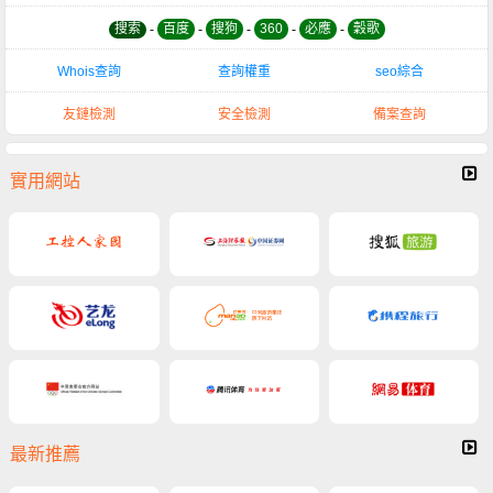
搜索
-
百度
-
搜狗
-
360
-
必應
-
穀歌
Whois查詢
查詢權重
seo綜合
友鏈檢測
安全檢測
備案查詢
實用網站
最新推薦