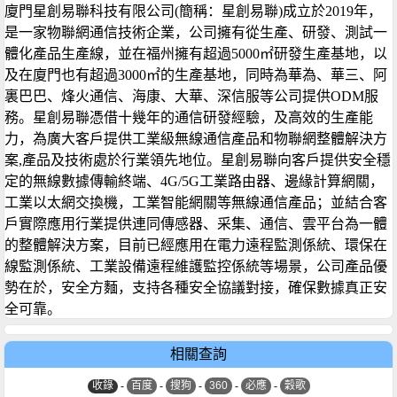
廈門星創易聯科技有限公司(簡稱：星創易聯)成立於2019年，
是一家物聯網通信技術企業，公司擁有從生產、研發、測試一
體化產品生產線，並在福州擁有超過5000㎡研發生產基地，以
及在廈門也有超過3000㎡的生產基地，同時為華為、華三、阿
裏巴巴、烽火通信、海康、大華、深信服等公司提供ODM服
務。星創易聯憑借十幾年的通信研發經驗，及高效的生產能
力，為廣大客戶提供工業級無線通信產品和物聯網整體解決方
案,產品及技術處於行業領先地位。星創易聯向客戶提供安全穩
定的無線數據傳輸終端、4G/5G工業路由器、邊緣計算網關，
工業以太網交換機，工業智能網關等無線通信產品；並結合客
戶實際應用行業提供連同傳感器、采集、通信、雲平台為一體
的整體解決方案，目前已經應用在電力遠程監測係統、環保在
線監測係統、工業設備遠程維護監控係統等場景，公司產品優
勢在於，安全方麵，支持各種安全協議對接，確保數據真正安
全可靠。
相關查詢
收錄
-
百度
-
搜狗
-
360
-
必應
-
穀歌