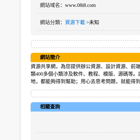
網站域名
：www.08i8.com
網站分類
：
資源下載
>未知
網站簡介
資源共享網，為您提供辦公資源、設計資源、前端
類400多個小類涉及軟件、教程、模版、源碼等
地，都能夠得到幫助；用心去思考問題，就能得
相關查詢