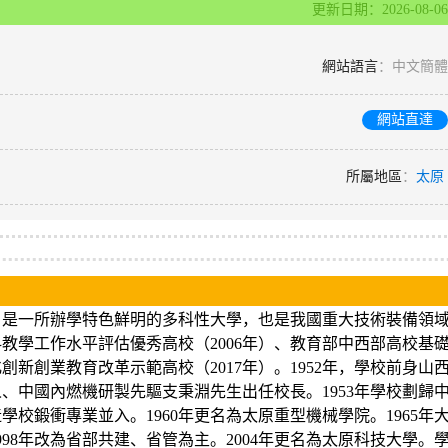
更新日期：2026-08-06
網站語言
：中文簡體
網站直達
所屬地區
：
太原
，是一所辦學特色鮮明的多科性大學，也是我國重大技術裝備領
教學工作水平評估優秀高校（2006年）、教育部中西部高校基
創新創業教育改革示範高校（2017年）。1952年，學校前身山
、中國內燃機研製先驅支秉淵先生出任校長。1953年學校劃歸
學校鍛衝專業並入。1960年更名為太原重型機械學院。1965年
98年改為省部共建、省管為主。2004年更名為太原科技大學。