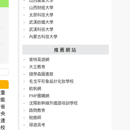
山西農業大學
山西財經大學
太原科技大學
武漢紡織大學
武漢科技大學
內蒙古科技大學
推薦網站
普特英語網
大立教育
錢學森圖書館
毛戈平形象設計化妝學校
航帆網
域重
PMP團購網
礎能
沈陽新幹線外國語培訓學校
西省
路問教育
中央
稅務師
大連
得道高考
學校