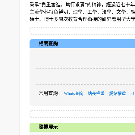
秉承“負重奮進，篤行求實”的精神，經過近七十
主流學科特色鮮明，理學、工學、法學、文學、
碩士、博士多層次教育合理銜接的研究應用型大
相關查詢
常用查詢
：
Whois查詢
站長權重
愛站權重
5
隨機展示