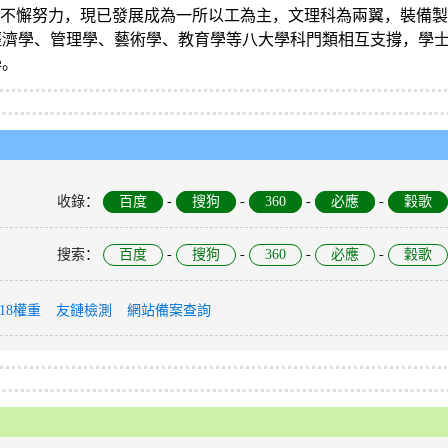
年不懈努力，現已發展成為一所以工為主，文理科為兩翼，裝備
經濟學、管理學、藝術學、教育學等八大學科門類相互支撐，學
學。
收錄
：
百度
-
搜狗
-
360
-
必應
-
穀歌
搜索
：
百度
-
搜狗
-
360
-
必應
-
穀歌
118權重
友鏈檢測
網站備案查詢