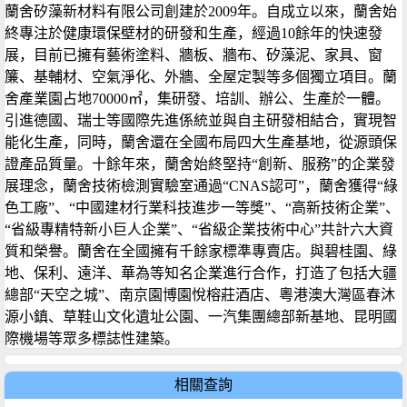
蘭舍矽藻新材料有限公司創建於2009年。自成立以來，蘭舍始
終專注於健康環保壁材的研發和生產，經過10餘年的快速發
展，目前已擁有藝術塗料、牆板、牆布、矽藻泥、家具、窗
簾、基輔材、空氣淨化、外牆、全屋定製等多個獨立項目。蘭
舍產業園占地70000㎡，集研發、培訓、辦公、生產於一體。
引進德國、瑞士等國際先進係統並與自主研發相結合，實現智
能化生產，同時，蘭舍還在全國布局四大生產基地，從源頭保
證產品質量。十餘年來，蘭舍始終堅持“創新、服務”的企業發
展理念，蘭舍技術檢測實驗室通過“CNAS認可”，蘭舍獲得“綠
色工廠”、“中國建材行業科技進步一等獎”、“高新技術企業”、
“省級專精特新小巨人企業”、“省級企業技術中心”共計六大資
質和榮譽。蘭舍在全國擁有千餘家標準專賣店。與碧桂園、綠
地、保利、遠洋、華為等知名企業進行合作，打造了包括大疆
總部“天空之城”、南京園博園悅榕莊酒店、粵港澳大灣區春沐
源小鎮、草鞋山文化遺址公園、一汽集團總部新基地、昆明國
際機場等眾多標誌性建築。
相關查詢