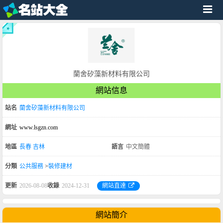
蘭舍矽藻新材料有限公司
網站信息
站名
蘭舍矽藻新材料有限公司
網址
www.lsgzn.com
地區
長春
吉林
語言
中文簡體
分類
公共服務
>
裝修建材
更新
2026-08-08
收錄
2024-12-31
網站直達
網站簡介