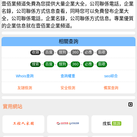
壹佰業頻道免費為您提供大量企業大全，公司聯係電話，企業
名錄，公司聯係方式信息查看，同時您可以免費發布企業大
全，公司聯係電話，企業名錄，公司聯係方式信息。專業優質
的企業信息就在壹佰業企業頻道。
相關查詢
收錄
-
百度
-
搜狗
-
360
-
必應
-
穀歌
搜索
-
百度
-
搜狗
-
360
-
必應
-
穀歌
Whois查詢
查詢權重
seo綜合
友鏈檢測
安全檢測
備案查詢
實用網站