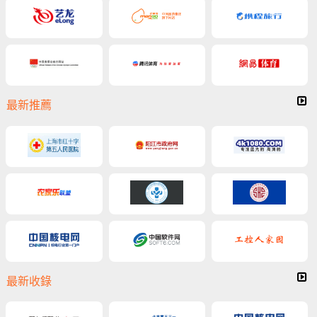
最新推薦
最新收錄