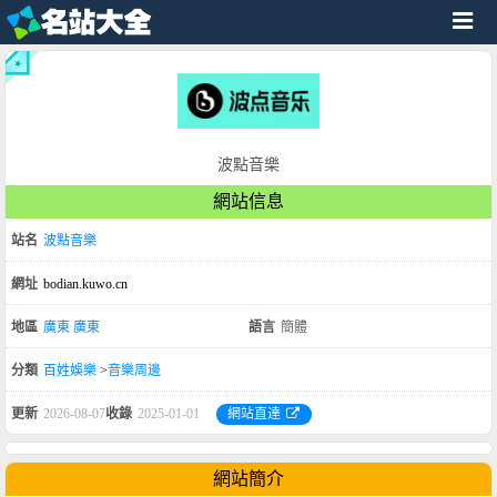
波點音樂
網站信息
站名
波點音樂
網址
bodian.kuwo.cn
地區
廣東
廣東
語言
簡體
分類
百姓娛樂
>
音樂周邊
更新
2026-08-07
收錄
2025-01-01
網站直達
網站簡介