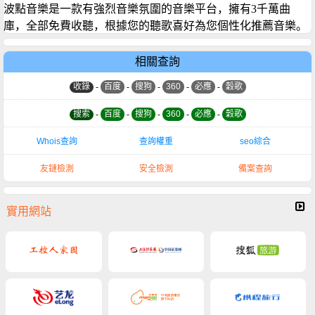
波點音樂是一款有強烈音樂氛圍的音樂平台，擁有3千萬曲
庫，全部免費收聽，根據您的聽歌喜好為您個性化推薦音樂。
相關查詢
收錄
-
百度
-
搜狗
-
360
-
必應
-
穀歌
搜索
-
百度
-
搜狗
-
360
-
必應
-
穀歌
Whois查詢
查詢權重
seo綜合
友鏈檢測
安全檢測
備案查詢
實用網站