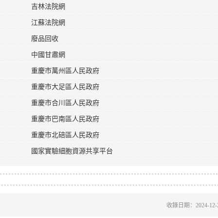
吉林法院網
江蘇法院網
廢品回收
中國甘肅網
重慶市萬州區人民政府
重慶市大足區人民政府
重慶市合川區人民政府
重慶市巴南區人民政府
重慶市北碚區人民政府
國家實驗細胞資源共享平台
收錄日期：2024-12-