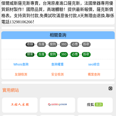
傑爾威斯薩克斯專賣，台灣原產進口薩克斯，法國樂器專用優
質銅材製作！國際品質，高端體驗！提供最新報價，薩克斯價
格表。支持貨到付款,免費試吹滿意後付款,8天無理由退換,聯係
電話13298106266！
相關查詢
收錄
-
百度
-
搜狗
-
360
-
必應
-
穀歌
搜索
-
百度
-
搜狗
-
360
-
必應
-
穀歌
Whois查詢
查詢權重
seo綜合
友鏈檢測
安全檢測
備案查詢
實用網站