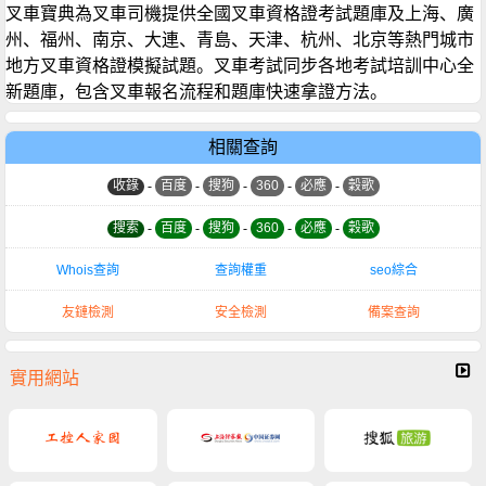
叉車寶典為叉車司機提供全國叉車資格證考試題庫及上海、廣
州、福州、南京、大連、青島、天津、杭州、北京等熱門城市
地方叉車資格證模擬試題。叉車考試同步各地考試培訓中心全
新題庫，包含叉車報名流程和題庫快速拿證方法。
相關查詢
收錄
-
百度
-
搜狗
-
360
-
必應
-
穀歌
搜索
-
百度
-
搜狗
-
360
-
必應
-
穀歌
Whois查詢
查詢權重
seo綜合
友鏈檢測
安全檢測
備案查詢
實用網站