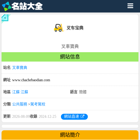
叉車寶典
網站信息
站名
叉車寶典
網址
www.chachebaodian.com
地區
江蘇
江蘇
語言
簡體
分類
公共服務
>
駕考駕校
更新
2026-08-09
收錄
2024-12-25
網站直達
網站簡介