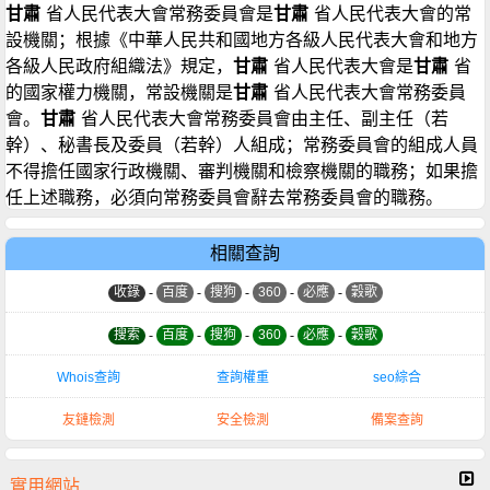
甘肅
省人民代表大會常務委員會是
甘肅
省人民代表大會的常
設機關；根據《中華人民共和國地方各級人民代表大會和地方
各級人民政府組織法》規定，
甘肅
省人民代表大會是
甘肅
省
的國家權力機關，常設機關是
甘肅
省人民代表大會常務委員
會。
甘肅
省人民代表大會常務委員會由主任、副主任（若
幹）、秘書長及委員（若幹）人組成；常務委員會的組成人員
不得擔任國家行政機關、審判機關和檢察機關的職務；如果擔
任上述職務，必須向常務委員會辭去常務委員會的職務。
相關查詢
收錄
-
百度
-
搜狗
-
360
-
必應
-
穀歌
搜索
-
百度
-
搜狗
-
360
-
必應
-
穀歌
Whois查詢
查詢權重
seo綜合
友鏈檢測
安全檢測
備案查詢
實用網站