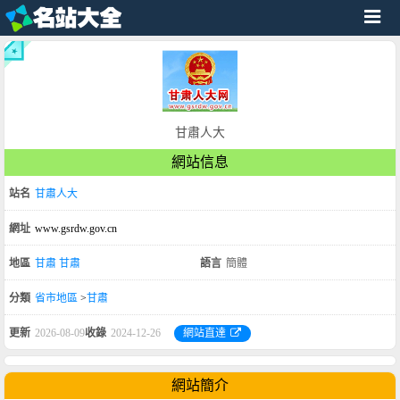
甘肅人大
網站信息
站名
甘肅人大
網址
www.gsrdw.gov.cn
地區
甘肅
甘肅
語言
簡體
分類
省市地區
>
甘肅
更新
2026-08-09
收錄
2024-12-26
網站直達
網站簡介